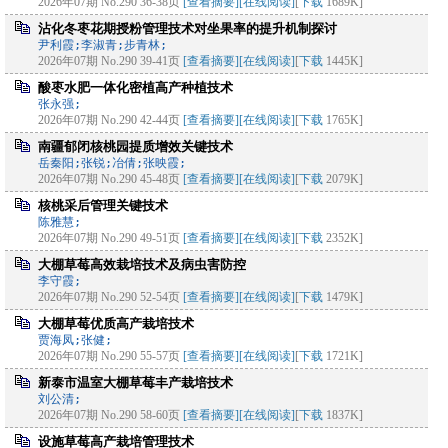
2026年07期 No.290 36-38页
[查看摘要]
[在线阅读]
[
下载
1689K]
沾化冬枣花期授粉管理技术对坐果率的提升机制探讨
尹利霞;李淑青;步青林;
2026年07期 No.290 39-41页
[查看摘要]
[在线阅读]
[
下载
1445K]
酸枣水肥一体化密植高产种植技术
张永强;
2026年07期 No.290 42-44页
[查看摘要]
[在线阅读]
[
下载
1765K]
南疆郁闭核桃园提质增效关键技术
岳秦阳;张锐;冶倩;张映霞;
2026年07期 No.290 45-48页
[查看摘要]
[在线阅读]
[
下载
2079K]
核桃采后管理关键技术
陈雅慧;
2026年07期 No.290 49-51页
[查看摘要]
[在线阅读]
[
下载
2352K]
大棚草莓高效栽培技术及病虫害防控
李守霞;
2026年07期 No.290 52-54页
[查看摘要]
[在线阅读]
[
下载
1479K]
大棚草莓优质高产栽培技术
贾海凤;张健;
2026年07期 No.290 55-57页
[查看摘要]
[在线阅读]
[
下载
1721K]
新泰市温室大棚草莓丰产栽培技术
刘公清;
2026年07期 No.290 58-60页
[查看摘要]
[在线阅读]
[
下载
1837K]
设施草莓高产栽培管理技术