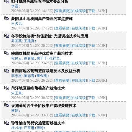
83-1桃绿色栽培管理技术要点分析
李霞;
2026年07期 No.290 14-16页
[查看摘要]
[在线阅读]
[
下载
1842K]
蒙阴县山地桃园高产管理的重点措施
王名见;
2026年07期 No.290 17-19页
[查看摘要]
[在线阅读]
[
下载
1993K]
冬季设施油桃“前促后控”光温调控技术与应用
乔国英;王建真;
2026年07期 No.290 20-22页
[查看摘要]
[在线阅读]
[
下载
1568K]
映霜红桃优良品种优质高产栽培技术
程保云;徐春晓;窦千千;张祥全;
2026年07期 No.290 23-25页
[查看摘要]
[在线阅读]
[
下载
1632K]
鲁西南地区葡萄避雨栽培技术及效益分析
李志杰;陈志青;董金刚;
2026年07期 No.290 26-29页
[查看摘要]
[在线阅读]
[
下载
2038K]
菏泽地区巨峰葡萄高产栽培技术
朱玉真;
2026年07期 No.290 30-32页
[查看摘要]
[在线阅读]
[
下载
1426K]
设施葡萄各生长阶段丰产管理关键技术
林昝;
2026年07期 No.290 33-35页
[查看摘要]
[在线阅读]
[
下载
1600K]
珍珠油杏简易设施避雨栽植技术
杜以梅;庄童琳;薛玲;