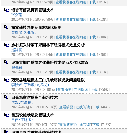
2026年07期 No.290 83-85页
[查看摘要]
[在线阅读]
[
下载
1761K]
银杏育苗及抚育管理技术
张会莲;
2026年07期 No.290 86-88页
[查看摘要]
[在线阅读]
[
下载
1753K]
海棠栽植养护及园林绿化应用
曹虎虎;邓相安;
2026年07期 No.290 89-91页
[查看摘要]
[在线阅读]
[
下载
1710K]
乡村振兴背景下果园林下经济模式效益分析
赵祥霞;
2026年07期 No.290 92-94页
[查看摘要]
[在线阅读]
[
下载
1846K]
设施大棚西瓜简约化栽培技术要点及优化建议
鲍海莉;
2026年07期 No.290 95-97页
[查看摘要]
[在线阅读]
[
下载
1581K]
万荣县地理标志三白瓜栽培状况及问题建议
李秋煜;丁欣欣;刘群龙;
2026年07期 No.290 98-101页
[查看摘要]
[在线阅读]
[
下载
1750K]
日光温室甜瓜高产栽培技术
赵媛;范彦鹏;
2026年07期 No.290 102-104页
[查看摘要]
[在线阅读]
[
下载
1464K]
番茄设施栽培及管理技术
吕伟;王晓涛;
2026年07期 No.290 105-107页
[查看摘要]
[在线阅读]
[
下载
1718K]
设施早春茬番茄生态种植技术