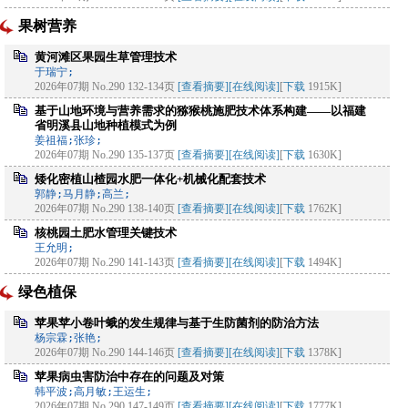
果树营养
黄河滩区果园生草管理技术
于瑞宁;
2026年07期 No.290 132-134页
[查看摘要]
[在线阅读]
[
下载
1915K]
基于山地环境与营养需求的猕猴桃施肥技术体系构建——以福建
省明溪县山地种植模式为例
姜祖福;张珍;
2026年07期 No.290 135-137页
[查看摘要]
[在线阅读]
[
下载
1630K]
矮化密植山楂园水肥一体化+机械化配套技术
郭静;马月静;高兰;
2026年07期 No.290 138-140页
[查看摘要]
[在线阅读]
[
下载
1762K]
核桃园土肥水管理关键技术
王允明;
2026年07期 No.290 141-143页
[查看摘要]
[在线阅读]
[
下载
1494K]
绿色植保
苹果苹小卷叶蛾的发生规律与基于生防菌剂的防治方法
杨宗霖;张艳;
2026年07期 No.290 144-146页
[查看摘要]
[在线阅读]
[
下载
1378K]
苹果病虫害防治中存在的问题及对策
韩平波;高月敏;王运生;
2026年07期 No.290 147-149页
[查看摘要]
[在线阅读]
[
下载
1777K]