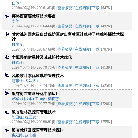
任伟;
2026年07期 No.290 61-63页
[查看摘要]
[在线阅读]
[
下载
1647K]
莱格西蓝莓栽培技术要点
李萍;
2026年07期 No.290 64-66页
[查看摘要]
[在线阅读]
[
下载
1492K]
甘肃洮河国家级自然保护区封山育林区沙棘种子精准补播技术探
讨
何后俊;
2026年07期 No.290 67-69页
[查看摘要]
[在线阅读]
[
下载
1707K]
文冠果的耐旱性及其栽培技术优化
何克瑞;
2026年07期 No.290 70-73页
[查看摘要]
[在线阅读]
[
下载
1613K]
浅谈紫叶李优质栽培管理技术
赵志强;庞延路;
2026年07期 No.290 74-76页
[查看摘要]
[在线阅读]
[
下载
1525K]
银杏树在道路绿化中的应用
郝军;刘枝华;王加磊;杨晓慧;
2026年07期 No.290 77-79页
[查看摘要]
[在线阅读]
[
下载
1720K]
银杏造林及抚育管理技术
刘国红;程国旗;
2026年07期 No.290 80-82页
[查看摘要]
[在线阅读]
[
下载
1755K]
银杏栽植及抚育管理技术探讨
庞延路;赵志强;