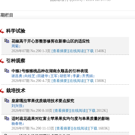
本期栏目
科学试验
花椒高干开心形整形修剪在新泰山区的适应性
周菊;
2026年07期 No.290 1-3页
[查看摘要]
[在线阅读]
[
下载
1540K]
引种观察
中猕2号猕猴桃品种在湖南永顺县的引种表现
谢昌勇;向桂芝;田建华;王军;胡哲琴;李豪;齐秀娟;
2026年07期 No.290 4-7页
[查看摘要]
[在线阅读]
[
下载
1580K]
栽培技术
皇家嘎拉苹果优质栽培技术要点探究
刘兴强;
2026年07期 No.290 8-10页
[查看摘要]
[在线阅读]
[
下载
2012K]
适时疏花疏果对红富士苹果果实均匀度与单果质量的影响
杨春艳;
2026年07期 No.290 11-13页
[查看摘要]
[在线阅读]
[
下载
1683K]